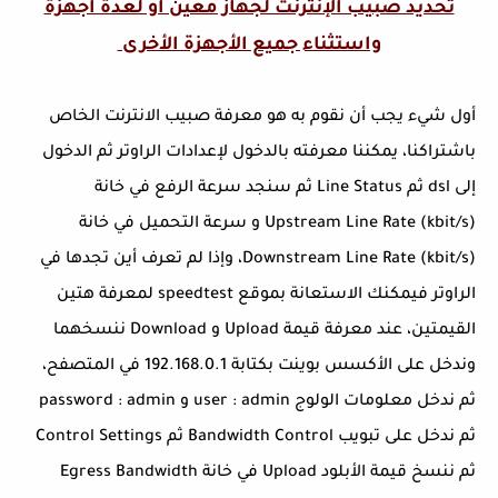
تحديد صبيب الإنترنت لجهاز معين أو لعدة أجهزة
واستثناء جميع الأجهزة الأخرى
أول شيء يجب أن نقوم به هو معرفة صبيب الانترنت الخاص
باشتراكنا، يمكننا معرفته بالدخول لإعدادات الراوتر ثم الدخول
إلى dsl ثم Line Status ثم سنجد سرعة الرفع في خانة
(Upstream Line Rate (kbit/s و سرعة التحميل في خانة
(Downstream Line Rate (kbit/s، وإذا لم تعرف أين تجدها في
الراوتر فيمكنك الاستعانة بموقع speedtest لمعرفة هتين
القيمتين، عند معرفة قيمة Upload و Download ننسخهما
وندخل على الأكسس بوينت بكتابة 192.168.0.1 في المتصفح،
ثم ندخل معلومات الولوج user : admin و password : admin
ثم ندخل على تبويب Bandwidth Control ثم Control Settings
ثم ننسخ قيمة الأبلود Upload في خانة Egress Bandwidth