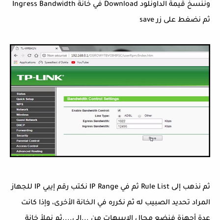
وننسخ قيمة الداونلود Download في خانة Ingress Bandwidth
ثم نضغط على زر save
ثم نذهب إلى Rule List ثم في IP Range نكتب رقم إيبي IP للجهاز
المراد تحديد الصبيب له ثم نكرره في الخانة الأخرى، وإذا كانت
عدة أجهزة فنضع مجال الإيبيهات من ...إلى....ثم نملأ خانة