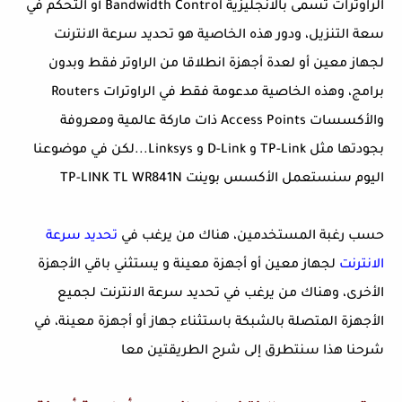
الراوترات تسمى بالانجليزية Bandwidth Control أو التحكم في
سعة التنزيل، ودور هذه الخاصية هو تحديد سرعة الانترنت
لجهاز معين أو لعدة أجهزة انطلاقا من الراوتر فقط وبدون
برامج، وهذه الخاصية مدعومة فقط في الراوترات Routers
والأكسسات Access Points ذات ماركة عالمية ومعروفة
بجودتها مثل TP-Link و D-Link و Linksys...لكن في موضوعنا
اليوم سنستعمل الأكسس بوينت TP-LINK TL WR841N
حسب رغبة المستخدمين، هناك من يرغب في
تحديد سرعة
الانترنت
لجهاز معين أو أجهزة معينة و يستثني باقي الأجهزة
الأخرى، وهناك من يرغب في تحديد سرعة الانترنت لجميع
الأجهزة المتصلة بالشبكة باستثناء جهاز أو أجهزة معينة، في
شرحنا هذا سنتطرق إلى شرح الطريقتين معا